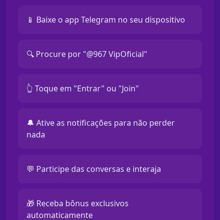
📱 Baixe o app Telegram no seu dispositivo
🔍 Procure por "@967 VipOficial"
👆 Toque em "Entrar" ou "Join"
🔔 Ative as notificações para não perder
nada
💬 Participe das conversas e interaja
🎁 Receba bônus exclusivos
automaticamente