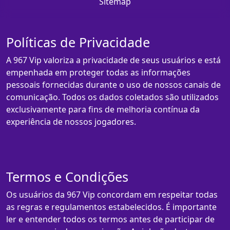
Sitemap
Políticas de Privacidade
A 967 Vip valoriza a privacidade de seus usuários e está
empenhada em proteger todas as informações
pessoais fornecidas durante o uso de nossos canais de
comunicação. Todos os dados coletados são utilizados
exclusivamente para fins de melhoria contínua da
experiência de nossos jogadores.
Termos e Condições
Os usuários da 967 Vip concordam em respeitar todas
as regras e regulamentos estabelecidos. É importante
ler e entender todos os termos antes de participar de