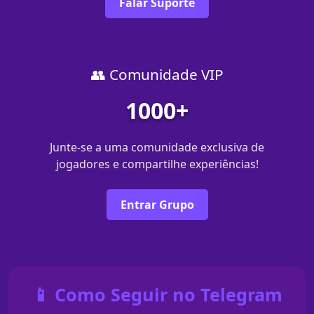
Falar Suporte
👥 Comunidade VIP
1000+
Junte-se a uma comunidade exclusiva de
jogadores e compartilhe experiências!
Entrar Grupo
📱 Como Seguir no Telegram