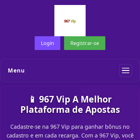
Login
Registrar-se
Menu
📱 967 Vip A Melhor
Plataforma de Apostas
Cadastre-se na 967 Vip para ganhar bônus no
cadastro e em cada recarga. Com a 967 Vip, você