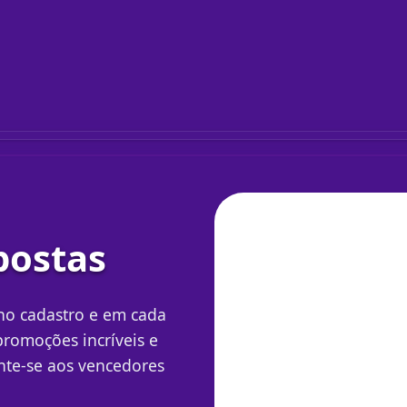
postas
no cadastro e em cada
promoções incríveis e
unte-se aos vencedores