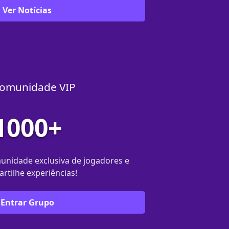
Ver Notícias
Comunidade VIP
1000+
unidade exclusiva de jogadores e
rtilhe experiências!
Entrar Grupo