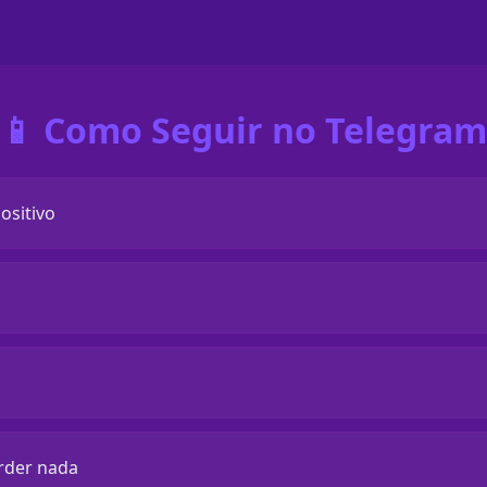
📱 Como Seguir no Telegram
ositivo
erder nada