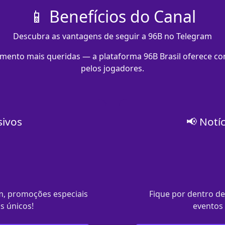
📱 Benefícios do Canal
Descubra as vantagens de seguir a 96B no Telegram
imento mais queridas — a plataforma 96B Brasil oferece 
pelos jogadores.
sivos
📢 Notí
m, promoções especiais
Fique por dentro d
s únicos!
eventos