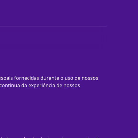
ssoais fornecidas durante o uso de nossos
 contínua da experiência de nossos