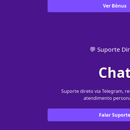
Ver Bônus
💬 Suporte Di
Cha
Suporte direto via Telegram, r
atendimento persona
Falar Suport