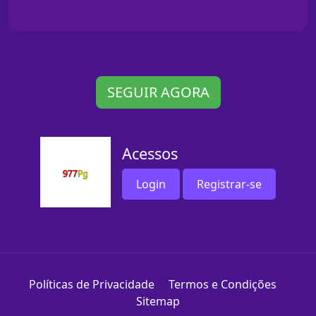
SEGUIR AGORA
Acessos
Login
Registrar-se
Políticas de Privacidade
Termos e Condições
Sitemap