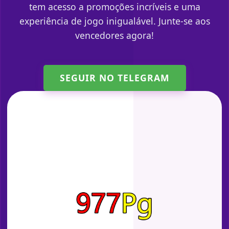
tem acesso a promoções incríveis e uma
experiência de jogo inigualável. Junte-se aos
vencedores agora!
SEGUIR NO TELEGRAM