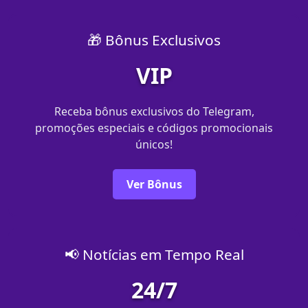
🎁 Bônus Exclusivos
VIP
Receba bônus exclusivos do Telegram,
promoções especiais e códigos promocionais
únicos!
Ver Bônus
📢 Notícias em Tempo Real
24/7