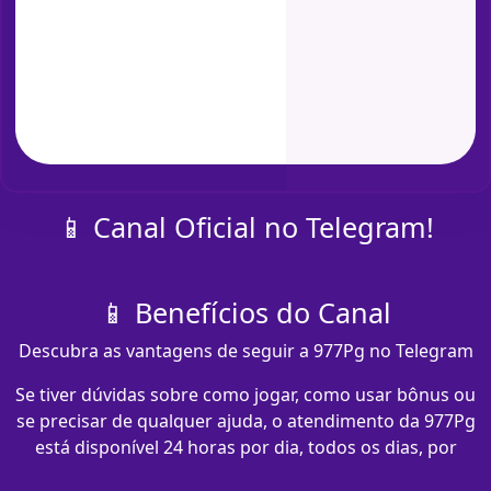
📱 Canal Oficial no Telegram!
📱 Benefícios do Canal
Descubra as vantagens de seguir a 977Pg no Telegram
Se tiver dúvidas sobre como jogar, como usar bônus ou
se precisar de qualquer ajuda, o atendimento da 977Pg
está disponível 24 horas por dia, todos os dias, por