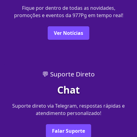
Fique por dentro de todas as novidades,
promoções e eventos da 977Pg em tempo real!
Ver Notícias
💬 Suporte Direto
Chat
Suporte direto via Telegram, respostas rápidas e
atendimento personalizado!
Falar Suporte