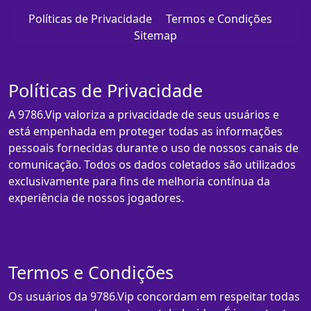
Políticas de Privacidade
Termos e Condições
Sitemap
Políticas de Privacidade
A 9786.Vip valoriza a privacidade de seus usuários e
está empenhada em proteger todas as informações
pessoais fornecidas durante o uso de nossos canais de
comunicação. Todos os dados coletados são utilizados
exclusivamente para fins de melhoria contínua da
experiência de nossos jogadores.
Termos e Condições
Os usuários da 9786.Vip concordam em respeitar todas