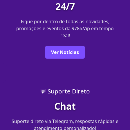
24/7
Fique por dentro de todas as novidades,
promoções e eventos da 9786.Vip em tempo
real!
Ver Notícias
💬 Suporte Direto
Chat
Suporte direto via Telegram, respostas rápidas e
atendimento personalizado!