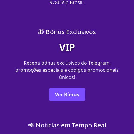
9786.Vip Brasil .
🎁 Bônus Exclusivos
VIP
Receba bônus exclusivos do Telegram,
promoções especiais e códigos promocionais
únicos!
Ver Bônus
📢 Notícias em Tempo Real