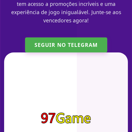
tem acesso a promoções incríveis e uma
experiência de jogo inigualável. Junte-se aos
vencedores agora!
SEGUIR NO TELEGRAM