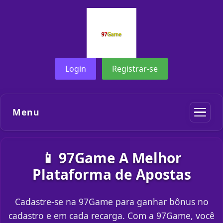
Login
Registrar-se
Menu
📱 97Game A Melhor
Plataforma de Apostas
Cadastre-se na 97Game para ganhar bônus no
cadastro e em cada recarga. Com a 97Game, você