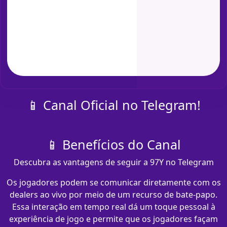
📱 Canal Oficial no Telegram!
📱 Benefícios do Canal
Descubra as vantagens de seguir a 97Y no Telegram
Os jogadores podem se comunicar diretamente com os
dealers ao vivo por meio de um recurso de bate-papo.
Essa interação em tempo real dá um toque pessoal à
experiência de jogo e permite que os jogadores façam