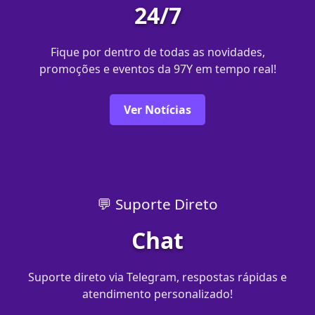
24/7
Fique por dentro de todas as novidades,
promoções e eventos da 97Y em tempo real!
Ver Notícias
💬 Suporte Direto
Chat
Suporte direto via Telegram, respostas rápidas e
atendimento personalizado!