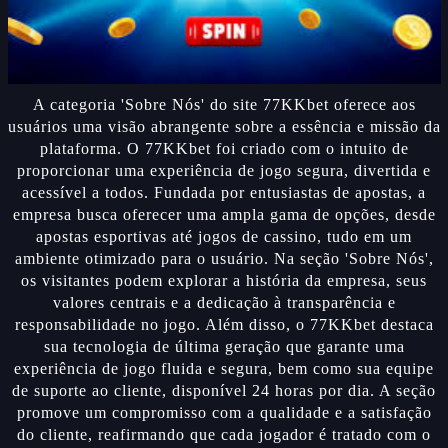
A categoria 'Sobre Nós' do site 77KKbet oferece aos
usuários uma visão abrangente sobre a essência e missão da
plataforma. O 77KKbet foi criado com o intuito de
proporcionar uma experiência de jogo segura, divertida e
acessível a todos. Fundada por entusiastas de apostas, a
empresa busca oferecer uma ampla gama de opções, desde
apostas esportivas até jogos de cassino, tudo em um
ambiente otimizado para o usuário. Na seção 'Sobre Nós',
os visitantes podem explorar a história da empresa, seus
valores centrais e a dedicação à transparência e
responsabilidade no jogo. Além disso, o 77KKbet destaca
sua tecnologia de última geração que garante uma
experiência de jogo fluida e segura, bem como sua equipe
de suporte ao cliente, disponível 24 horas por dia. A seção
promove um compromisso com a qualidade e a satisfação
do cliente, reafirmando que cada jogador é tratado com o