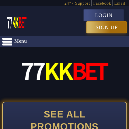
24*7 Support
Facebook
Email
LOGIN
SIGN UP
Menu
SEE ALL
PROMOTIONS