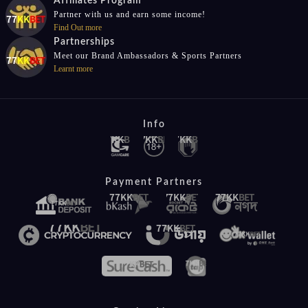
Affiliates Program
Partner with us and earn some income!
Find Out more
Partnerships
Meet our Brand Ambassadors & Sports Partners
Learnt more
Info
Payment Partners