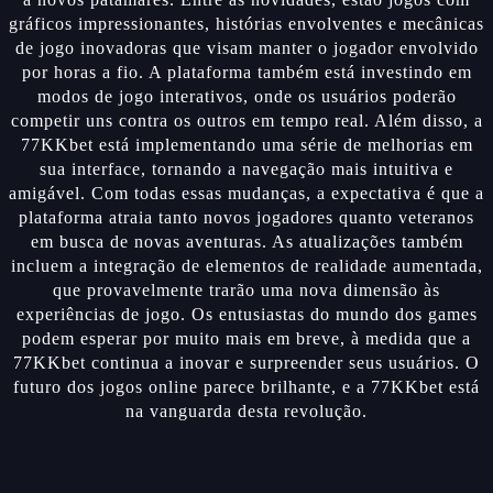
gráficos impressionantes, histórias envolventes e mecânicas
de jogo inovadoras que visam manter o jogador envolvido
por horas a fio. A plataforma também está investindo em
modos de jogo interativos, onde os usuários poderão
competir uns contra os outros em tempo real. Além disso, a
77KKbet está implementando uma série de melhorias em
sua interface, tornando a navegação mais intuitiva e
amigável. Com todas essas mudanças, a expectativa é que a
plataforma atraia tanto novos jogadores quanto veteranos
em busca de novas aventuras. As atualizações também
incluem a integração de elementos de realidade aumentada,
que provavelmente trarão uma nova dimensão às
experiências de jogo. Os entusiastas do mundo dos games
podem esperar por muito mais em breve, à medida que a
77KKbet continua a inovar e surpreender seus usuários. O
futuro dos jogos online parece brilhante, e a 77KKbet está
na vanguarda desta revolução.