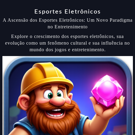
Esportes Eletrônicos
A Ascensão dos Esportes Eletrônicos: Um Novo Paradigma
no Entretenimento
Explore o crescimento dos esportes eletrônicos, sua
evolução como um fenômeno cultural e sua influência no
mundo dos jogos e entretenimento.